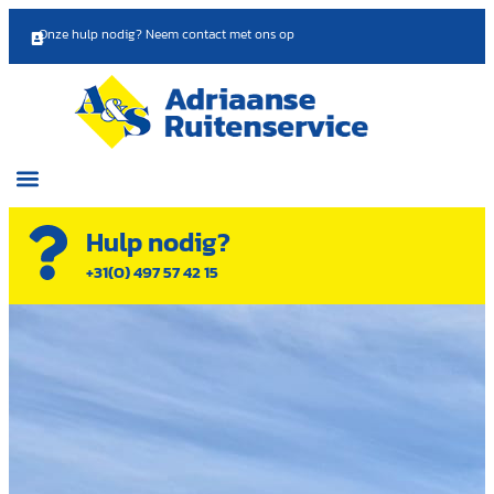
Onze hulp nodig?
Neem contact met ons op
Hulp nodig?
+31(0) 497 57 42 15